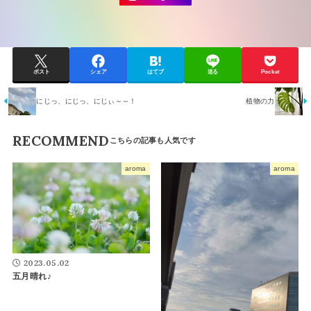
ポスト
シェア
はてブ
送る
Pocket
にじっ、にじっ、にじぃ～～！
植物の力
RECOMMEND
aroma
aroma
2023.05.02
五月晴れ♪