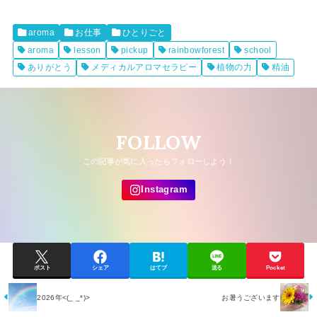
aroma
お仕事
ひとりごと
aroma
lesson
pickup
rainbowforest
school
ありがとう
メディカルアロマセラピー
植物の力
精油
FOLLOW
ポスト
シェア
はてブ
送る
Pocket
2026年<(_ _*)>
お暑うございます