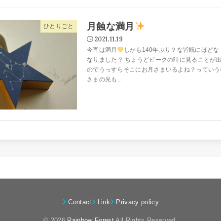
月蝕な満月
ひとりごと
2021.11.19
今宵は満月
しかも140年ぶり？な皆既にほどな
なりました？ ちょうどピークの時に見ることが
のでうっすらそこにお月さまいるよね？っていう
さまの光も...
Contact
Link
Privacy policy
© 2026
Rainbow Forest
All Rights Reserved.