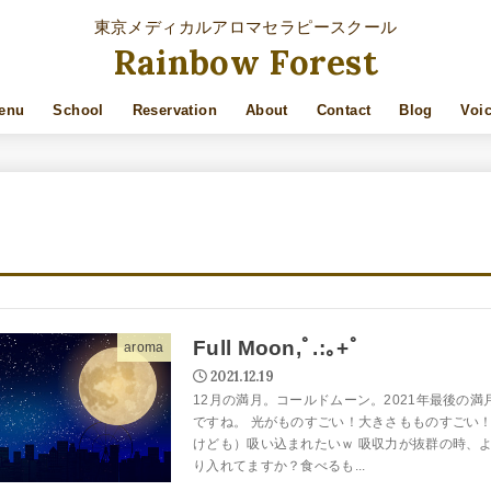
東京メディカルアロマセラピースクール
Rainbow Forest
enu
School
Reservation
About
Contact
Blog
Voi
Full Moon,ﾟ.:｡+ﾟ
aroma
2021.12.19
12月の満月。コールドムーン。2021年最後の
ですね。 光がものすごい！大きさもものすごい
けども）吸い込まれたいｗ 吸収力が抜群の時、
り入れてますか？食べるも...