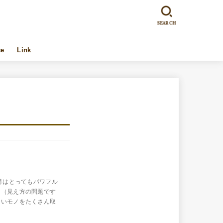
SEARCH
ce
Link
満月はとってもパワフル
！（見え方の問題です
よいモノをたくさん取